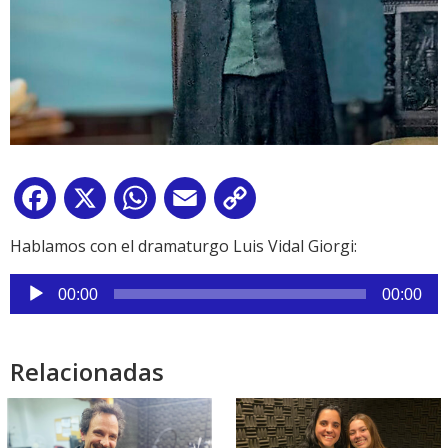
Facebook
X
WhatsApp
Email
Copy
Link
Hablamos con el dramaturgo Luis Vidal Giorgi:
Reproductor
00:00
00:00
de
audio
Relacionadas