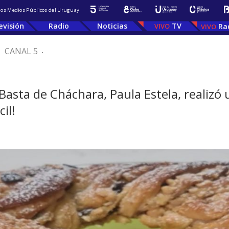
 los Medios Públicos del Uruguay
evisión
Radio
Noticias
TV
Ra
.
CANAL 5
.
Basta de Cháchara, Paula Estela, realizó u
il!