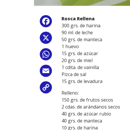
Rosca Rellena
Facebook
300 grs. de harina
90 ml. de leche
X
50 grs. de manteca
1 huevo
15 grs. de azúcar
WhatsApp
20 grs. de miel
1 cdita. de vainilla
Email
Pizca de sal
15 grs. de levadura
Copy
Relleno:
150 grs. de frutos secos
Link
2 cdas. de arándanos secos
40 grs. de azúcar rubio
40 grs. de manteca
10 grs. de harina