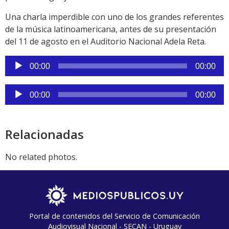
Una charla imperdible con uno de los grandes referentes
de la música latinoamericana, antes de su presentación
del 11 de agosto en el Auditorio Nacional Adela Reta.
Reproductor
00:00
00:00
de
audio
Reproductor
00:00
00:00
de
audio
Relacionadas
No related photos.
Portal de contenidos del Servicio de Comunicación
Audiovisual Nacional - SECAN - Uruguay