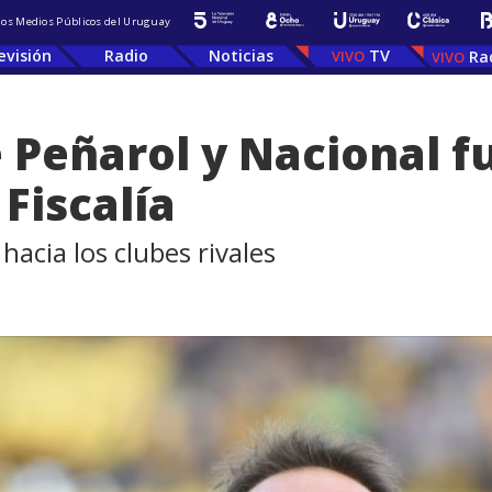
 los Medios Públicos del Uruguay
evisión
Radio
Noticias
TV
Ra
e Peñarol y Nacional f
 Fiscalía
acia los clubes rivales