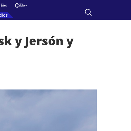
dios
k y Jersón y