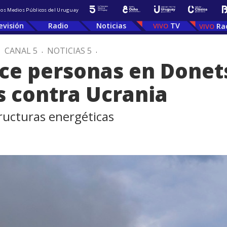
 los Medios Públicos del Uruguay
evisión
Radio
Noticias
TV
Ra
.
CANAL 5
.
NOTICIAS 5
.
ce personas en Donets
s contra Ucrania
ructuras energéticas