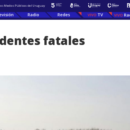
 los Medios Públicos del Uruguay
evisión
Radio
Redes
TV
Ra
dentes fatales