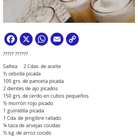
Facebook
X
WhatsApp
Email
Copy
Link
????? ??????
Saltea 2 Cdas. de aceite
½ cebolla picada
100 grs. de panceta picada
2 dientes de ajo picados
150 grs. de cerdo en cubos pequeños
½ morrón rojo picado
1 guinidilla picada
1 Cda. de jengibre rallado
¼ taza de arvejas cocidas
½ kg. de arroz cocido