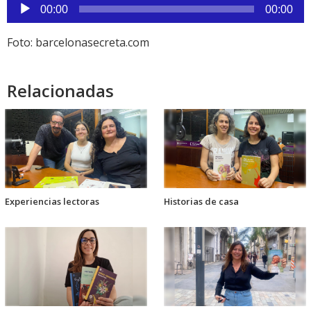
Reproductor
00:00
00:00
de
audio
Foto: barcelonasecreta.com
Relacionadas
Experiencias lectoras
Historias de casa