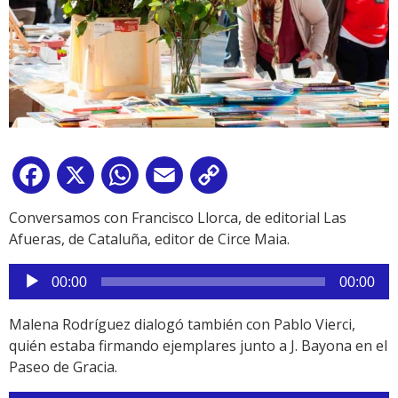
Facebook
X
WhatsApp
Email
Copy
Link
Conversamos con Francisco Llorca, de editorial Las
Afueras, de Cataluña, editor de Circe Maia.
Reproductor
00:00
00:00
de
audio
Malena Rodríguez dialogó también con Pablo Vierci,
quién estaba firmando ejemplares junto a J. Bayona en el
Paseo de Gracia.