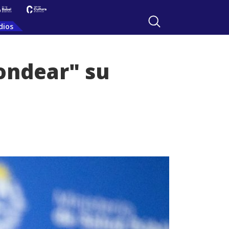
dios
ondear" su