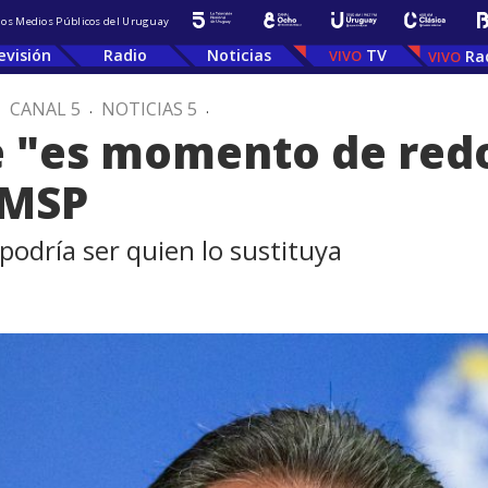
 los Medios Públicos del Uruguay
evisión
Radio
Noticias
TV
Ra
.
CANAL 5
.
NOTICIAS 5
.
e "es momento de red
 MSP
podría ser quien lo sustituya