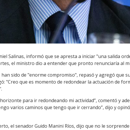
niel Salinas, informó que se apresta a iniciar "una salida or
tes, el ministro dio a entender que pronto renunciaría al min
io han sido de "enorme compromiso", repasó y agregó que su
regó: "Creo que es momento de redondear la actuación de for
.
horizonte para ir redondeando mi actividad”, comentó y adel
engo varios caminos que tengo que ir cerrando”, dijo y opin
ierto, el senador Guido Manini Ríos, dijo que no le sorprende 