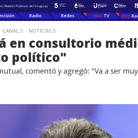
 los Medios Públicos del Uruguay
evisión
Radio
Redes
TV
Ra
.
CANAL 5
.
NOTICIAS 5
.
á en consultorio médi
to político"
utual, comentó y agregó: "Va a ser muy d