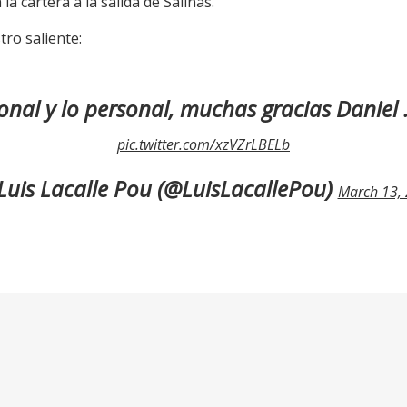
 cartera a la salida de Salinas.
tro saliente:
ional y lo personal, muchas gracias Daniel 
pic.twitter.com/xzVZrLBELb
Luis Lacalle Pou (@LuisLacallePou)
March 13,