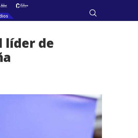
dios
 líder de
ña