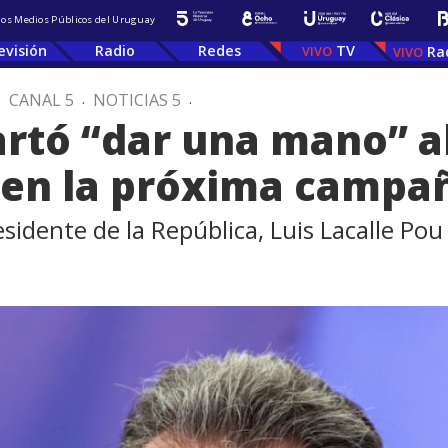
 los Medios Públicos del Uruguay
evisión
Radio
Redes
TV
Ra
.
CANAL 5
.
NOTICIAS 5
.
artó “dar una mano” al
 en la próxima campa
esidente de la República, Luis Lacalle Pou