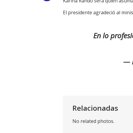
Karina Rando será quien asuma la
Link
El presidente agradeció al minis
En lo profes
— 
Relacionadas
No related photos.