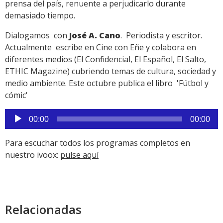
prensa del país, renuente a perjudicarlo durante
demasiado tiempo.
Dialogamos con
José A. Cano
. Periodista y escritor.
Actualmente escribe en Cine con Eñe y colabora en
diferentes medios (El Confidencial, El Español, El Salto,
ETHIC Magazine) cubriendo temas de cultura, sociedad y
medio ambiente. Este octubre publica el libro 'Fútbol y
cómic'
Reproductor
00:00
00:00
de
audio
Para escuchar todos los programas completos en
nuestro ivoox:
pulse aquí
Relacionadas