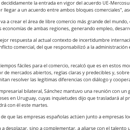
 decididamente la entrada en vigor del acuerdo UE-Mercosu
er llegar a un acuerdo entre ambos bloques comerciales", as
 va a crear el área de libre comercio más grande del mundo,
as economías de ambas regiones, generando empleo, desarrol
 mejor respuesta al actual contexto de incertidumbre interna
nflicto comercial, del que responsabilizó a la administraci
tiempos fáciles para el comercio, recalcó que es en estos 
r de mercados abiertos, reglas claras y predecibles y, sobr
itan resolver las legítimas diferencias con diálogo y cooper
 empresarial bilateral, Sánchez mantuvo una reunión con un
ses en Uruguay, cuyas inquietudes dijo que trasladará al 
rá con él este martes.
 de que las empresas españolas actúen junto a empresas loc
a desplazar, sino a complementar, a aliarse con el talent