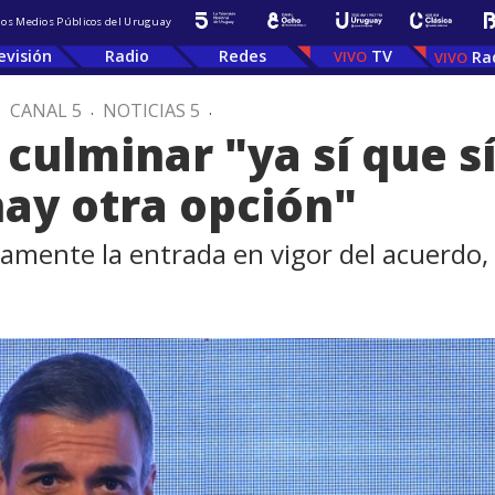
 los Medios Públicos del Uruguay
evisión
Radio
Redes
TV
Ra
.
CANAL 5
.
NOTICIAS 5
.
culminar "ya sí que sí
ay otra opción"
mente la entrada en vigor del acuerdo, 