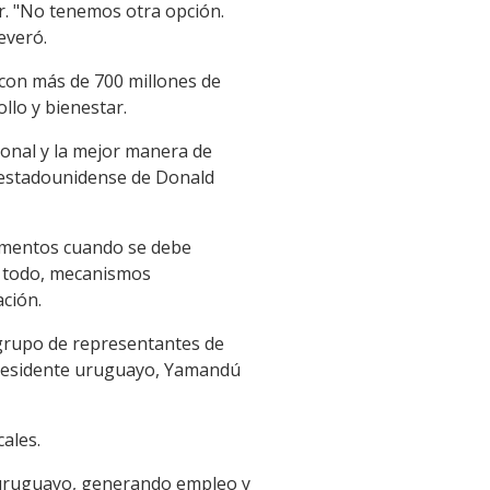
r. "No tenemos otra opción.
everó.
 con más de 700 millones de
lo y bienestar.
cional y la mejor manera de
ón estadounidense de Donald
momentos cuando se debe
e todo, mecanismos
ación.
 grupo de representantes de
presidente uruguayo, Yamandú
ales.
o uruguayo, generando empleo y