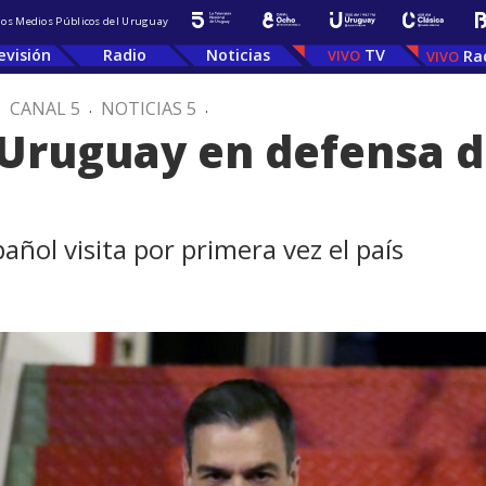
 los Medios Públicos del Uruguay
evisión
Radio
Noticias
TV
Ra
.
CANAL 5
.
NOTICIAS 5
.
 Uruguay en defensa d
añol visita por primera vez el país