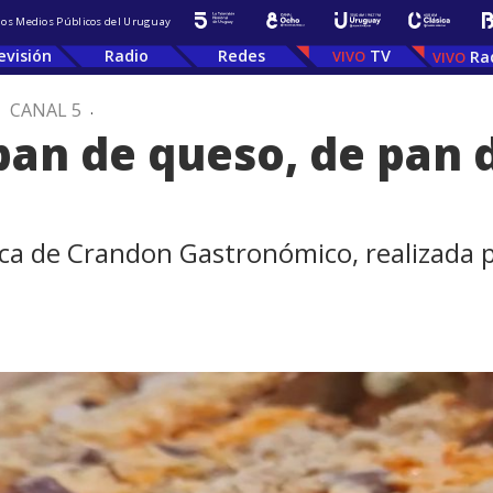
 los Medios Públicos del Uruguay
evisión
Radio
Redes
TV
Ra
.
CANAL 5
.
an de queso, de pan d
tica de Crandon Gastronómico, realizada 