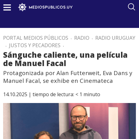
PORTAL MEDIOS PÚBLICOS
.
RADIO
.
RADIO URUGUAY
.
JUSTOS Y PECADORES
.
Sánguche caliente, una película
de Manuel Facal
Protagonizada por Alan Futterweit, Eva Dans y
Manuel Facal, se exhibe en Cinemateca
14.10.2025 |
tiempo de lectura:
< 1
minuto