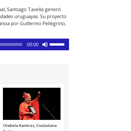
ual, Santiago Tavella generó
iudades uruguayas. Su proyecto
Canoa por Guillermo Pellegrino,
Utiliza
00:00
las
teclas
de
flecha
arriba/abajo
para
aumentar
o
disminuir
el
volumen.
Chabela Ramírez, Ciudadana