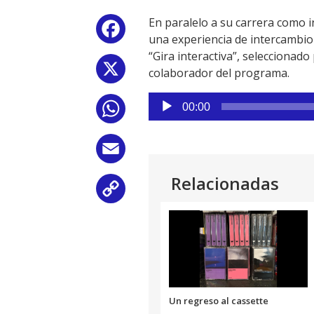
En paralelo a su carrera como i
Facebook
una experiencia de intercambio 
“Gira interactiva”, seleccionad
X
colaborador del programa.
Reproductor
00:00
WhatsApp
de
audio
Email
Relacionadas
Copy
Link
Un regreso al cassette