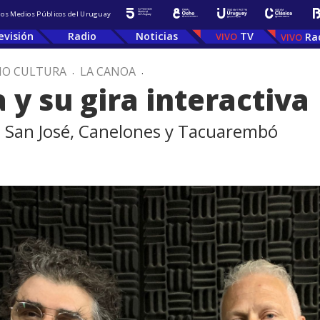
 los Medios Públicos del Uruguay
evisión
Radio
Noticias
TV
Ra
IO CULTURA
.
LA CANOA
.
 y su gira interactiva
o a San José, Canelones y Tacuarembó