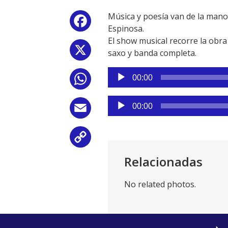
Música y poesía van de la mano
Facebook
Espinosa.
El show musical recorre la obra
X
saxo y banda completa.
Reproductor
00:00
WhatsApp
de
audio
Reproductor
00:00
Email
de
audio
Copy
Relacionadas
Link
No related photos.