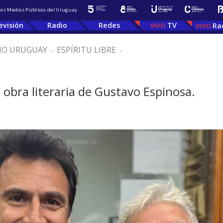
 los Medios Públicos del Uruguay
evisión
Radio
Redes
TV
Ra
IO URUGUAY
.
ESPÍRITU LIBRE
.
 obra literaria de Gustavo Espinosa.