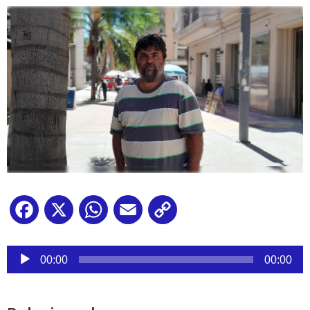
Facebook
X
WhatsApp
Email
Copy
Link
Reproductor
de
00:00
00:00
audio