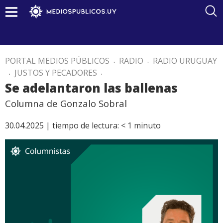
PORTAL MEDIOS PÚBLICOS
.
RADIO
.
RADIO URUGUAY
.
JUSTOS Y PECADORES
.
Se adelantaron las ballenas
Columna de Gonzalo Sobral
30.04.2025 |
tiempo de lectura:
< 1
minuto