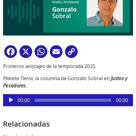
Facebook
X
WhatsApp
Email
Copy
Link
Primeros avistajes de la temporada 2025.
Planeta Tierra
, la columna de Gonzalo Sobral en
Justos y
Pecadores.
Reproductor
00:00
00:00
de
audio
Relacionadas