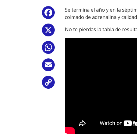
Se termina el año y en la sépt
Facebook
colmado de adrenalina y calidad
No te pierdas la tabla de result
X
WhatsApp
Email
Copy
Link