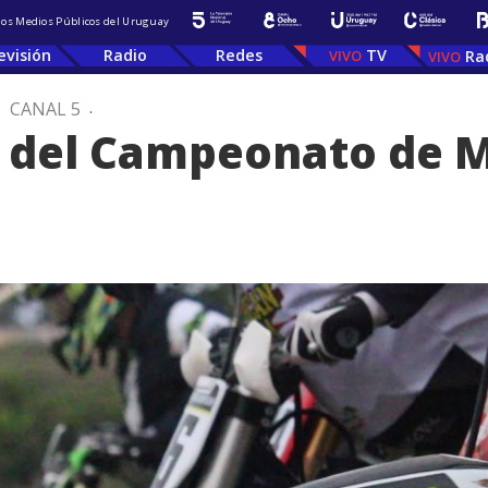
 los Medios Públicos del Uruguay
evisión
Radio
Redes
TV
Ra
.
CANAL 5
.
o del Campeonato de 