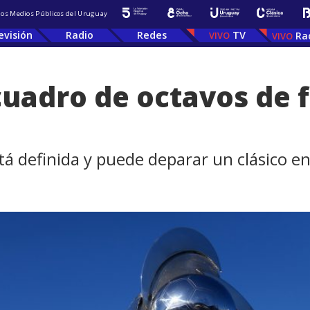
 los Medios Públicos del Uruguay
evisión
Radio
Redes
TV
Ra
cuadro de octavos de f
á definida y puede deparar un clásico en