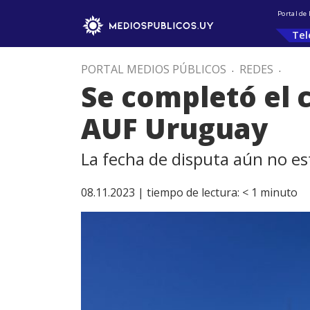
Portal de
Tel
PORTAL MEDIOS PÚBLICOS
.
REDES
.
Se completó el 
AUF Uruguay
La fecha de disputa aún no est
08.11.2023 |
tiempo de lectura:
< 1
minuto