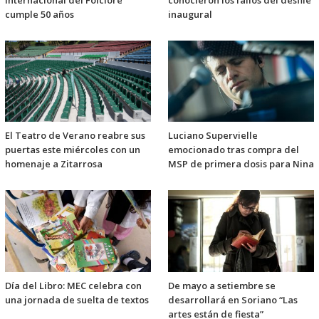
Internacional del Folclore
conocieron los fallos del desfile
cumple 50 años
inaugural
El Teatro de Verano reabre sus
Luciano Supervielle
puertas este miércoles con un
emocionado tras compra del
homenaje a Zitarrosa
MSP de primera dosis para Nina
Día del Libro: MEC celebra con
De mayo a setiembre se
una jornada de suelta de textos
desarrollará en Soriano “Las
artes están de fiesta”