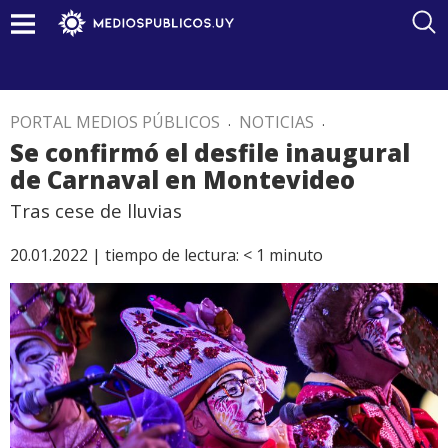
PORTAL MEDIOS PÚBLICOS
.
NOTICIAS
.
Se confirmó el desfile inaugural
de Carnaval en Montevideo
Tras cese de lluvias
20.01.2022 |
tiempo de lectura:
< 1
minuto