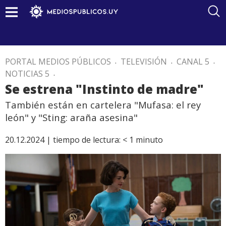
PORTAL MEDIOS PÚBLICOS
.
TELEVISIÓN
.
CANAL 5
.
NOTICIAS 5
.
Se estrena "Instinto de madre"
También están en cartelera "Mufasa: el rey
león" y "Sting: araña asesina"
20.12.2024 |
tiempo de lectura:
< 1
minuto