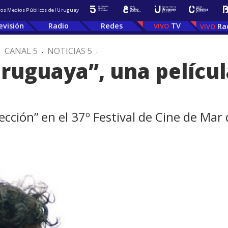
 los Medios Públicos del Uruguay
evisión
Radio
Redes
TV
Ra
.
CANAL 5
.
NOTICIAS 5
.
uruguaya”, una películ
ección” en el 37º Festival de Cine de Mar 