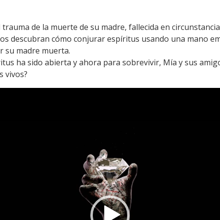
trauma de la muerte de su madre, fallecida en circunstancia
os descubran cómo conjurar espíritus usando una mano emba
er su madre muerta.
itus ha sido abierta y ahora para sobrevivir, Mía y sus ami
s vivos?