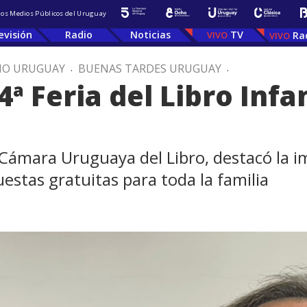
 los Medios Públicos del Uruguay
evisión
Radio
Noticias
TV
Ra
IO URUGUAY
.
BUENAS TARDES URUGUAY
.
ª Feria del Libro Infan
a Cámara Uruguaya del Libro, destacó la i
uestas gratuitas para toda la familia