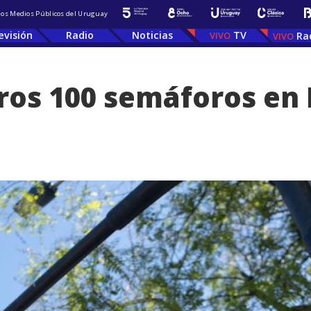
 los Medios Públicos del Uruguay
evisión
Radio
Noticias
TV
Ra
tros 100 semáforos e