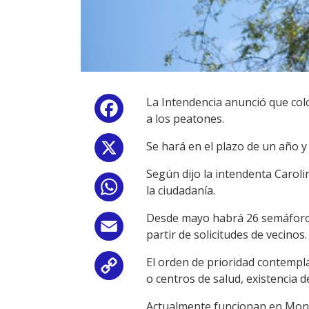
La Intendencia anunció que colo
Facebook
a los peatones.
Se hará en el plazo de un año y 
X
Según dijo la intendenta Carol
WhatsApp
la ciudadanía.
Desde mayo habrá 26 semáforos 
Email
partir de solicitudes de vecinos.
El orden de prioridad contempla 
Copy
o centros de salud, existencia d
Link
Actualmente funcionan en Mon