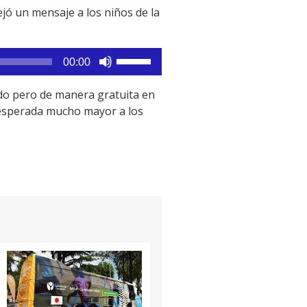
teclas
jó un mensaje a los niños de la
de
flecha
arriba/abajo
Utiliza
00:00
para
las
aumentar
teclas
ado pero de manera gratuita en
o
de
 esperada mucho mayor a los
disminuir
flecha
el
arriba/abajo
volumen.
para
aumentar
o
disminuir
el
volumen.