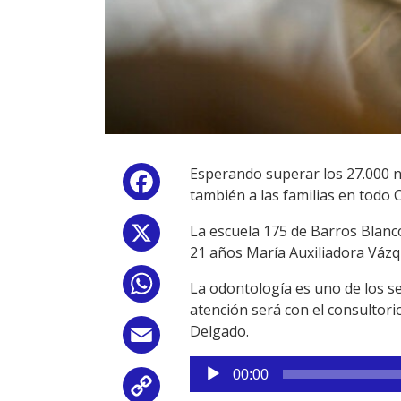
Esperando superar los 27.000 n
Facebook
también a las familias en todo 
La escuela 175 de Barros Blanco
X
21 años María Auxiliadora Vázq
WhatsApp
La odontología es uno de los se
atención será con el consultorio
Delgado.
Email
Reproductor
00:00
de
Copy