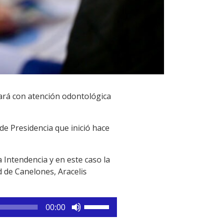
ará con atención odontológica
de Presidencia que inició hace
 Intendencia y en este caso la
d de Canelones, Aracelis
Utiliza
00:00
las