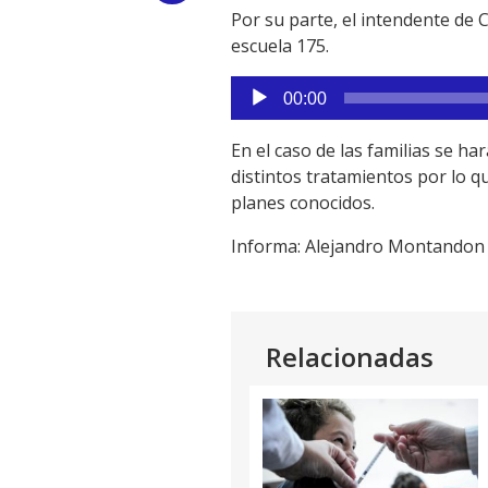
audio
Por su parte, el intendente de 
Link
escuela 175.
Reproductor
00:00
de
audio
En el caso de las familias se h
distintos tratamientos por lo
planes conocidos.
Informa: Alejandro Montandon 
Relacionadas