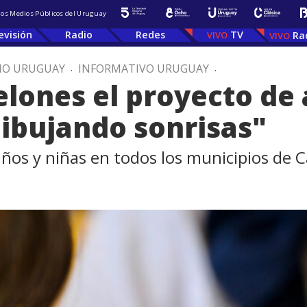
 los Medios Públicos del Uruguay
evisión
Radio
Redes
TV
Ra
IO URUGUAY
.
INFORMATIVO URUGUAY
.
elones el proyecto de
ibujando sonrisas"
iños y niñas en todos los municipios de 