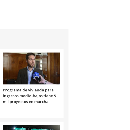
para
aumentar
o
disminuir
el
volumen.
Programa de vivienda para
ingresos medio-bajos tiene 5
mil proyectos en marcha