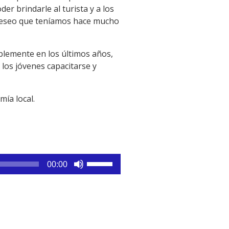
er brindarle al turista y a los
 deseo que teníamos hace mucho
lemente en los últimos años,
 los jóvenes capacitarse y
mía local.
Utiliza
00:00
las
teclas
de
flecha
arriba/abajo