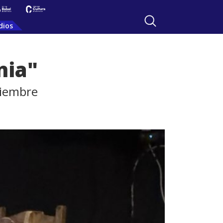
dios
nia"
viembre