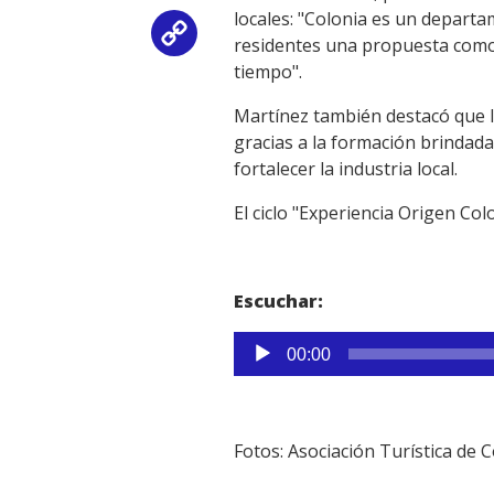
locales: "Colonia es un departam
Copy
residentes una propuesta como
tiempo".
Link
Martínez también destacó que 
gracias a la formación brindada 
fortalecer la industria local.
El ciclo "Experiencia Origen Col
Escuchar:
Reproductor
00:00
de
audio
Fotos: Asociación Turística de 