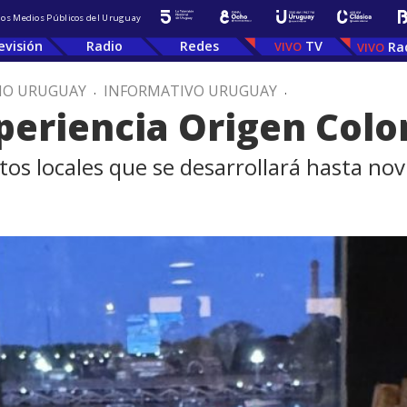
 los Medios Públicos del Uruguay
evisión
Radio
Redes
TV
Ra
IO URUGUAY
.
INFORMATIVO URUGUAY
.
periencia Origen Colo
ctos locales que se desarrollará hasta no