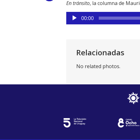
En tránsito
, la columna de Mauri
Link
Reproductor
00:00
de
audio
Relacionadas
No related photos.