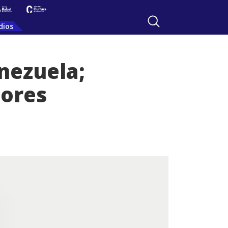
dios
enezuela;
tores