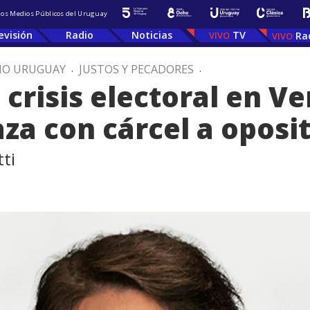
 los Medios Públicos del Uruguay
evisión
Radio
Noticias
TV
Ra
IO URUGUAY
.
JUSTOS Y PECADORES
.
 crisis electoral en V
a con cárcel a oposi
ti