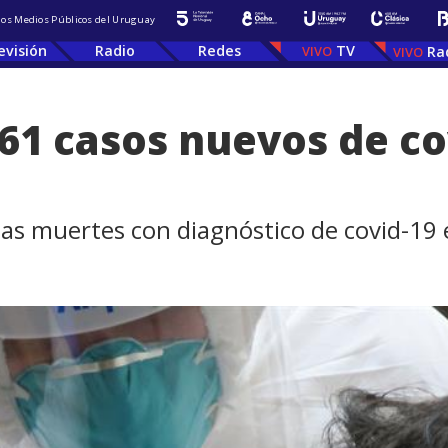
 los Medios Públicos del Uruguay
evisión
Radio
Redes
TV
Ra
61 casos nuevos de cov
6
as muertes con diagnóstico de covid-19