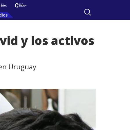
dios
id y los activos
 en Uruguay