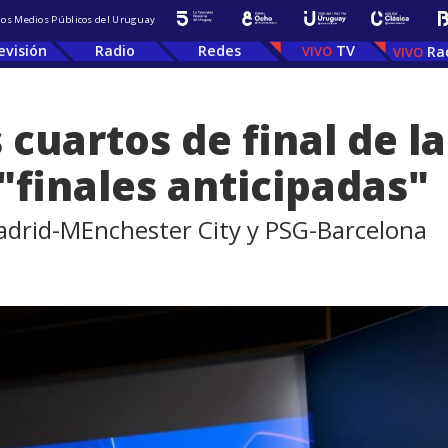
 los Medios Públicos del Uruguay
evisión
Radio
Redes
TV
Ra
s cuartos de final de 
"finales anticipadas"
Madrid-MEnchester City y PSG-Barcelona