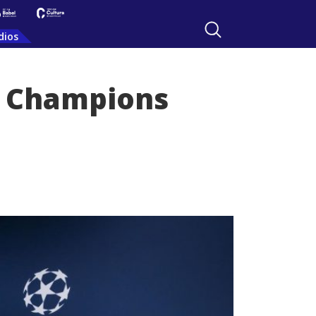
dios
la Champions