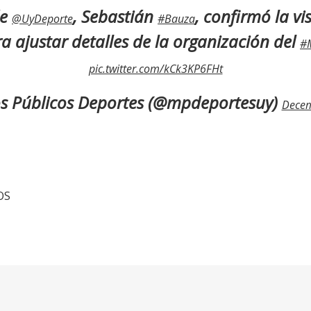
de
, Sebastián
, confirmó la vi
@UyDeporte
#Bauza
a ajustar detalles de la organización del
#
pic.twitter.com/kCk3KP6FHt
 Públicos Deportes (@mpdeportesuy)
Decem
OS