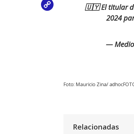
🇺🇾 El titular 
Copy
2024 par
Link
— Medios
Foto: Mauricio Zina/ adhocFOT
Relacionadas