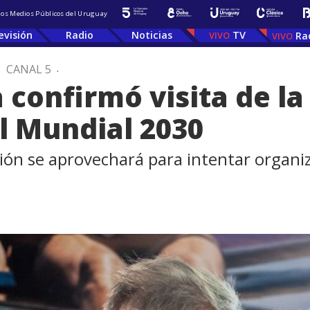
 los Medios Públicos del Uruguay
evisión
Radio
Noticias
TV
Ra
.
CANAL 5
.
confirmó visita de la
el Mundial 2030
ón se aprovechará para intentar organiz