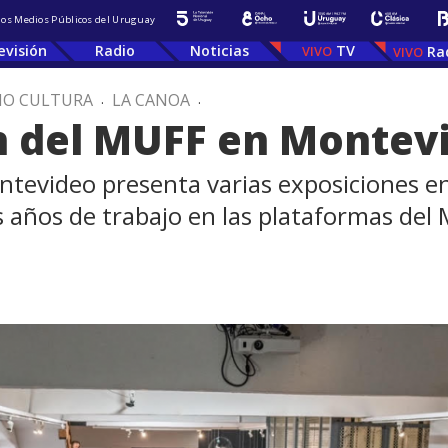
 los Medios Públicos del Uruguay
evisión
Radio
Noticias
TV
Ra
IO CULTURA
.
LA CANOA
.
n del MUFF en Montev
ntevideo presenta varias exposiciones en 
años de trabajo en las plataformas del M