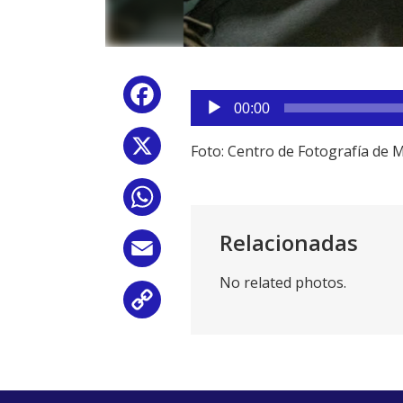
Reproductor
Facebook
de
00:00
audio
X
Foto: Centro de Fotografía de 
WhatsApp
Relacionadas
Email
No related photos.
Copy
Link