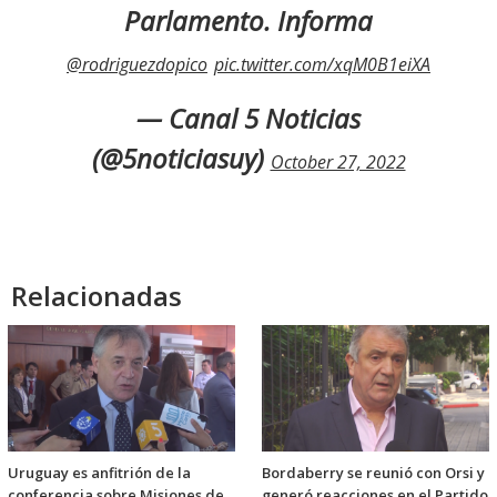
Parlamento. Informa
@rodriguezdopico
pic.twitter.com/xqM0B1eiXA
— Canal 5 Noticias
(@5noticiasuy)
October 27, 2022
Relacionadas
Uruguay es anfitrión de la
Bordaberry se reunió con Orsi y
conferencia sobre Misiones de
generó reacciones en el Partido