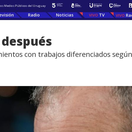
 los Medios Públicos del Uruguay
evisión
Radio
Noticias
TV
Ra
a después
entos con trabajos diferenciados según l