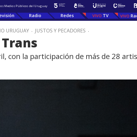
 los Medios Públicos del Uruguay
evisión
Radio
Redes
TV
Ra
IO URUGUAY
.
JUSTOS Y PECADORES
.
 Trans
il, con la participación de más de 28 arti