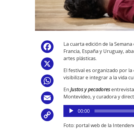
La cuarta edición de la Semana 
Facebook
Francia, España y Uruguay, abar
artes plásticas.
X
El festival es organizado por la
visibilizar e integrar a la vida c
WhatsApp
En
Justos y pecadores
entrevista
Montevideo, y curadora y directo
Email
Reproductor
00:00
de
Copy
audio
Foto: portal web de la Intende
Link