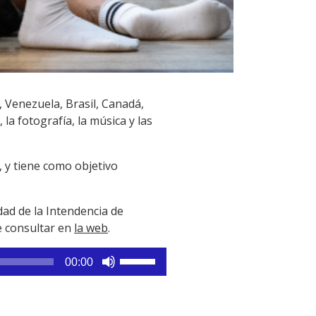
, Venezuela, Brasil, Canadá,
la fotografía, la música y las
, y tiene como objetivo
dad de la Intendencia de
de consultar en
la web
.
Utiliza
00:00
las
teclas
de