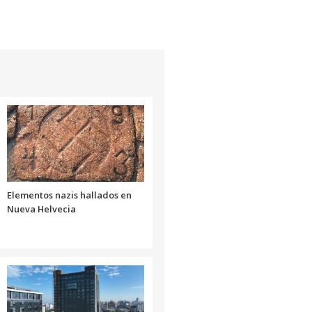
flecha
arriba/abajo
para
aumentar
o
disminuir
el
volumen.
Elementos nazis hallados en
Nueva Helvecia