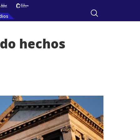
dios
ndo hechos