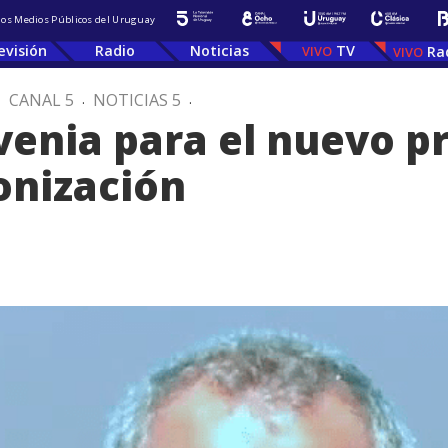
 los Medios Públicos del Uruguay
evisión
Radio
Noticias
TV
Ra
.
CANAL 5
.
NOTICIAS 5
.
enia para el nuevo pr
onización