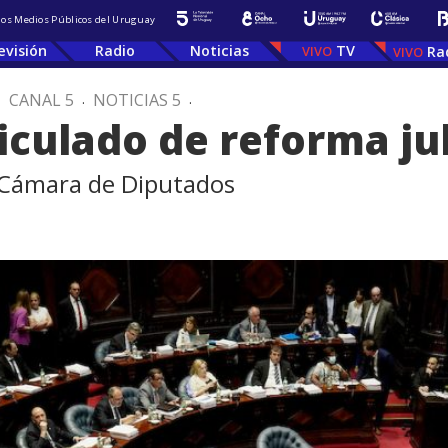
 los Medios Públicos del Uruguay
evisión
Radio
Noticias
TV
Ra
.
CANAL 5
.
NOTICIAS 5
.
iculado de reforma ju
a Cámara de Diputados