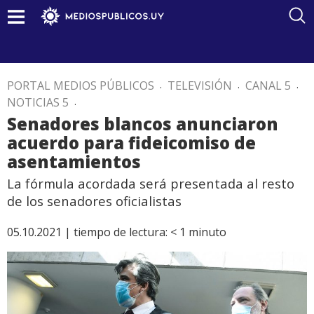
PORTAL MEDIOS PÚBLICOS
.
TELEVISIÓN
.
CANAL 5
.
NOTICIAS 5
.
Senadores blancos anunciaron
acuerdo para fideicomiso de
asentamientos
La fórmula acordada será presentada al resto
de los senadores oficialistas
05.10.2021 |
tiempo de lectura:
< 1
minuto