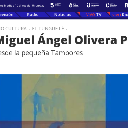
 los Medios Públicos del Uruguay
evisión
Radio
Noticias
TV
Ra
IO CULTURA
.
EL TUNGUE LÉ
.
Miguel Ángel Olivera P
desde la pequeña Tambores