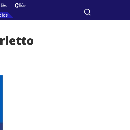
dios
rietto