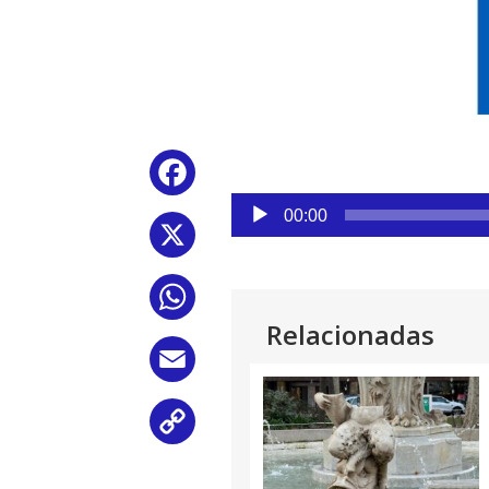
Facebook
Reproductor
00:00
de
X
audio
WhatsApp
Relacionadas
Email
Copy
Link