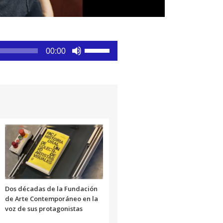
Utiliza
00:00
las
teclas
de
flecha
arriba/abajo
para
aumentar
o
disminuir
el
volumen.
Dos décadas de la Fundación
de Arte Contemporáneo en la
voz de sus protagonistas