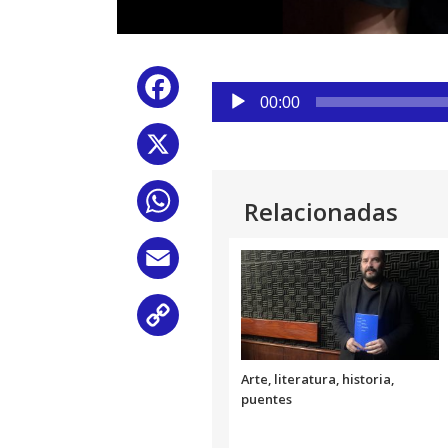
Reproductor
Facebook
de
00:00
audio
X
WhatsApp
Relacionadas
Email
Copy
Link
Arte, literatura, historia,
puentes