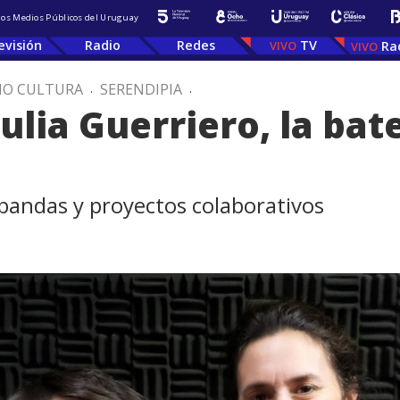
 los Medios Públicos del Uruguay
evisión
Radio
Redes
TV
Ra
IO CULTURA
.
SERENDIPIA
.
ulia Guerriero, la bat
 bandas y proyectos colaborativos