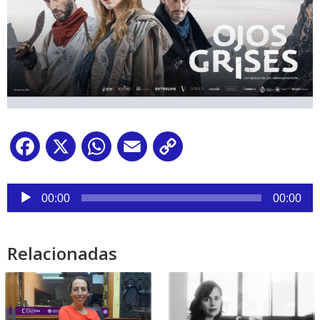
Facebook
X
WhatsApp
Email
Copy
Link
Reproductor
de
00:00
00:00
audio
Relacionadas