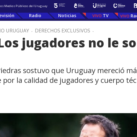
 los Medios Públicos del Uruguay
evisión
Radio
Noticias
TV
Ra
IO URUGUAY
.
DERECHOS EXCLUSIVOS
.
“Los jugadores no le s
 Piedras sostuvo que Uruguay mereció má
 por la calidad de jugadores y cuerpo té