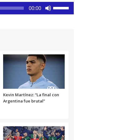
Utiliza
00:00
las
teclas
de
flecha
arriba/abajo
para
aumentar
o
disminuir
el
volumen.
Kevin Martínez: “La final con
Argentina fue brutal”