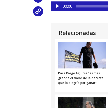
Reproductor
00:00
de
Copy
audio
Link
Relacionadas
Para Diego Aguirre "es más
grande el dolor de la derrota
que la alegría por ganar”