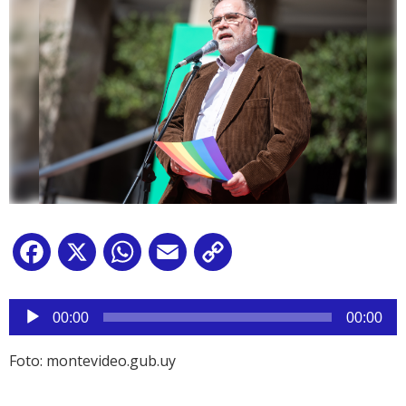
Facebook
X
WhatsApp
Email
Copy
Link
Reproductor
de
00:00
00:00
audio
Foto: montevideo.gub.uy