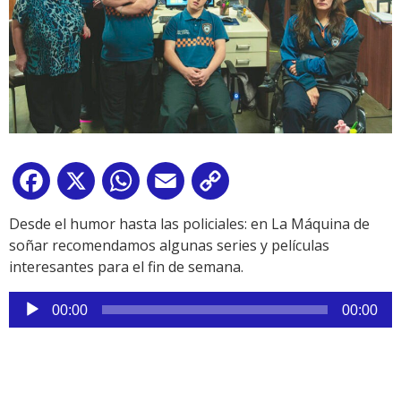
Facebook
X
WhatsApp
Email
Copy
Link
Desde el humor hasta las policiales: en La Máquina de
soñar recomendamos algunas series y películas
interesantes para el fin de semana.
Reproductor
00:00
00:00
de
audio