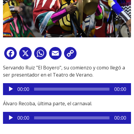
Facebook
X
WhatsApp
Email
Copy
Link
Servando Ruiz "El Boyero", su comienzo y como llegó a
ser presentador en el Teatro de Verano.
Reproductor
00:00
00:00
de
audio
Álvaro Recoba, ùltima parte, el carnaval.
Reproductor
00:00
00:00
de
audio