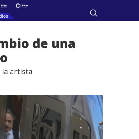
dios
ambio de una
co
la artista