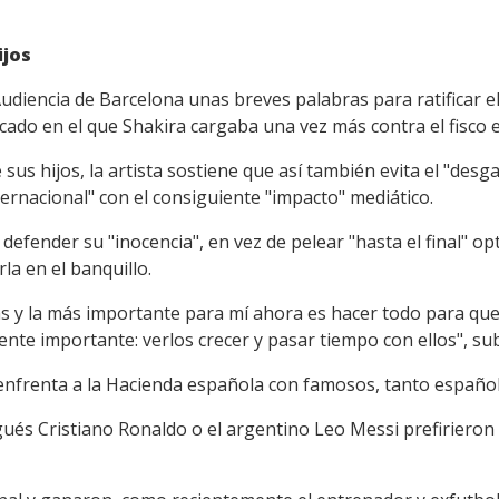
ijos
diencia de Barcelona unas breves palabras para ratificar e
ado en el que Shakira cargaba una vez más contra el fisco 
sus hijos, la artista sostiene que así también evita el "des
ternacional" con el consiguiente "impacto" mediático.
fender su "inocencia", en vez de pelear "hasta el final" op
la en el banquillo.
s y la más importante para mí ahora es hacer todo para que 
nte importante: verlos crecer y pasar tiempo con ellos", su
enfrenta a la Hacienda española con famosos, tanto españo
gués Cristiano Ronaldo o el argentino Leo Messi prefiriero