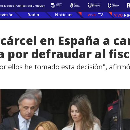
 los Medios Públicos del Uruguay
evisión
Radio
Noticias
TV
Ra
a cárcel en España a c
 por defraudar al fis
or ellos he tomado esta decisión", afirmó 