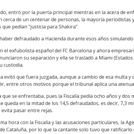
do, entró por la puerta principal mientras en la acera de enfr
ban cerca de un centenar de personas, la mayoría periodistas
que pedían "justicia para Shakira".
 haber defraudado a Hacienda durante esos años simulando 
on el exfubolista español del FC Barcelona y ahora empresar
unciaron su separación y ella se trasladó a Miami (Estados 
 custodia.
ola evitó que fuera juzgada, aunque a cambio de esa multa y
ir, entre otros motivos porque el tribunal aplica una atenu
a que se enfrentaba, pues la Fiscalía pedía ocho años y dos
se queda en la mitad de los 14,5 defraudados, es decir, 7,3 m
evita pasar entre rejas.
a hora con la Fiscalía y las acusaciones particulares, la Ag
de Cataluña, por lo que la cantante solo tuvo que ratificar