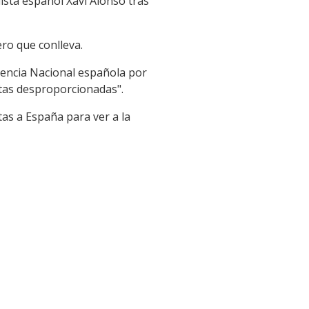
ista español Xavi Alonso tras
ro que conlleva.
iencia Nacional española por
ltas desproporcionadas".
tas a España para ver a la