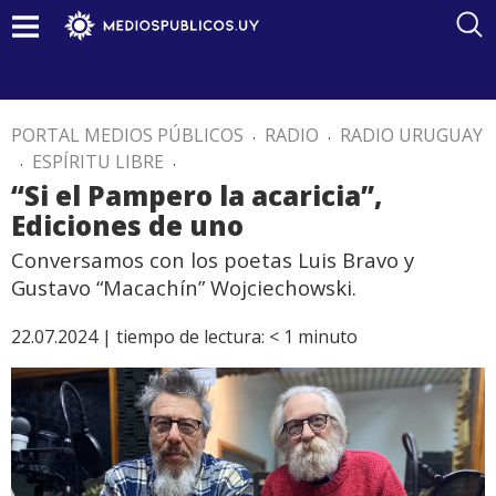
PORTAL MEDIOS PÚBLICOS
.
RADIO
.
RADIO URUGUAY
.
ESPÍRITU LIBRE
.
“Si el Pampero la acaricia”,
Ediciones de uno
Conversamos con los poetas Luis Bravo y
Gustavo “Macachín” Wojciechowski.
22.07.2024 |
tiempo de lectura:
< 1
minuto