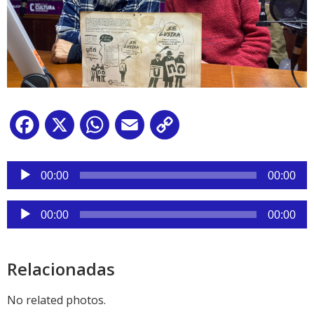
Facebook
X
WhatsApp
Email
Copy
Link
Reproductor
de
00:00
00:00
audio
Reproductor
00:00
00:00
de
audio
Relacionadas
No related photos.